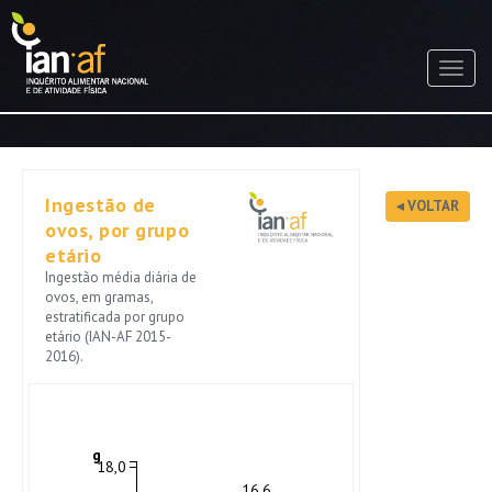
Passar
para
o
Toggl
conteúdo
navig
principal
Ingestão de
◂ VOLTAR
ovos, por grupo
etário
Ingestão média diária de
ovos, em gramas,
estratificada por grupo
etário (IAN-AF 2015-
2016).
g
18,0
16,6